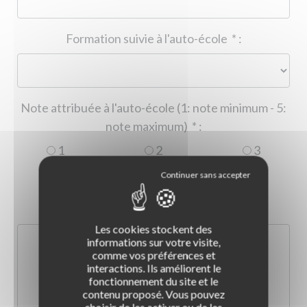
Formation suivie à l'auto-école
*
:
Note attribuée à l'auto-école (1: note minimum - 5:
note maximum)
*
:
1
2
3
4
5
Commentaire :
*
:
Les cookies stockent des
informations sur votre visite,
comme vos préférences et
interactions. Ils améliorent le
fonctionnement du site et le
contenu proposé. Vous pouvez
choisir de les activer ou de les