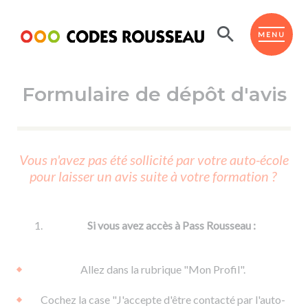
Panneau de gestion des cookies
ESPACE ÉLÈVE
MENU
Formulaire de dépôt d'avis
BOUTIQUE PRO
AUTO-ÉCOLES PARTENAIRES
Passer l'ASSR
Vous n'avez pas été sollicité par votre auto-école
Code de la route
pour laisser un avis suite à votre formation ?
Réviser le code
Permis scooter ou voiturette
Passer le Code
Permis de conduire
Permis voiture
Passer l'ETM
Si vous avez accès à Pass Rousseau :
Du Code de la route
Permis moto
Supports
De la conduite en voiture
Permis remorque
Allez dans la rubrique "Mon Profil".
d'apprentissage
De la conduite en cyclo
Permis bateau
Cochez la case "J'accepte d'être contacté par l'auto-