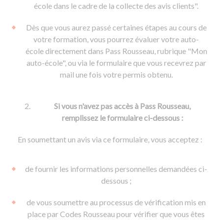
De la conduite à moto
Permis & handicap
Permis poids lourd
école dans le cadre de la collecte des avis clients".
Formations pro.
De la navigation
Voir tous les permis
Formation FIMO
Dès que vous aurez passé certaines étapes au cours de
Voir tous les supports
Formation FCO
Ressources
votre formation, vous pourrez évaluer votre auto-
école directement dans Pass Rousseau, rubrique "Mon
Formation CACES
auto-école", ou via le formulaire que vous recevrez par
Devenir enseignant de la conduite
mail une fois votre permis obtenu.
Si vous n'avez pas accès à Pass Rousseau,
remplissez le formulaire ci-dessous :
En soumettant un avis via ce formulaire, vous acceptez :
de fournir les informations personnelles demandées ci-
dessous ;
de vous soumettre au processus de vérification mis en
place par Codes Rousseau pour vérifier que vous êtes