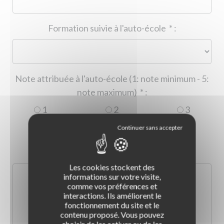
Formation suivie à l'auto-école
*
:
Note attribuée à l'auto-école (1: note minimum - 5:
note maximum)
*
:
1
2
3
4
5
Commentaire :
*
:
Les cookies stockent des
informations sur votre visite,
comme vos préférences et
interactions. Ils améliorent le
fonctionnement du site et le
contenu proposé. Vous pouvez
choisir de les activer ou de les