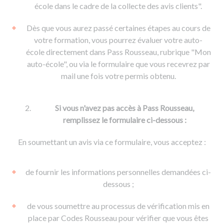
De la conduite à moto
Permis & handicap
Permis poids lourd
école dans le cadre de la collecte des avis clients".
Formations pro.
De la navigation
Voir tous les permis
Formation FIMO
Dès que vous aurez passé certaines étapes au cours de
Voir tous les supports
Formation FCO
Ressources
votre formation, vous pourrez évaluer votre auto-
école directement dans Pass Rousseau, rubrique "Mon
Formation CACES
auto-école", ou via le formulaire que vous recevrez par
Devenir enseignant de la conduite
mail une fois votre permis obtenu.
Si vous n'avez pas accès à Pass Rousseau,
remplissez le formulaire ci-dessous :
En soumettant un avis via ce formulaire, vous acceptez :
de fournir les informations personnelles demandées ci-
dessous ;
de vous soumettre au processus de vérification mis en
place par Codes Rousseau pour vérifier que vous êtes