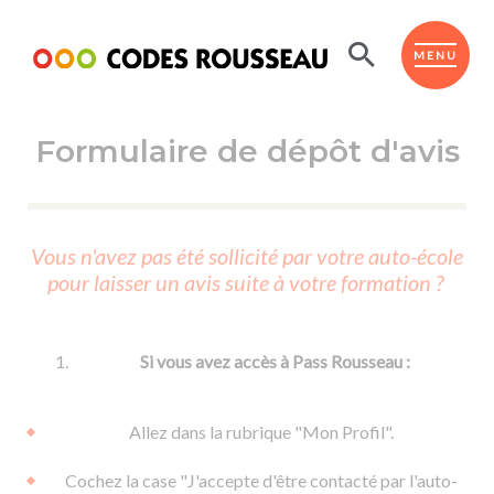
Panneau de gestion des cookies
ESPACE ÉLÈVE
MENU
Formulaire de dépôt d'avis
BOUTIQUE PRO
AUTO-ÉCOLES PARTENAIRES
Passer l'ASSR
Vous n'avez pas été sollicité par votre auto-école
Code de la route
pour laisser un avis suite à votre formation ?
Réviser le code
Permis scooter ou voiturette
Passer le Code
Permis de conduire
Permis voiture
Passer l'ETM
Si vous avez accès à Pass Rousseau :
Du Code de la route
Permis moto
Supports
De la conduite en voiture
Permis remorque
Allez dans la rubrique "Mon Profil".
d'apprentissage
De la conduite en cyclo
Permis bateau
Cochez la case "J'accepte d'être contacté par l'auto-