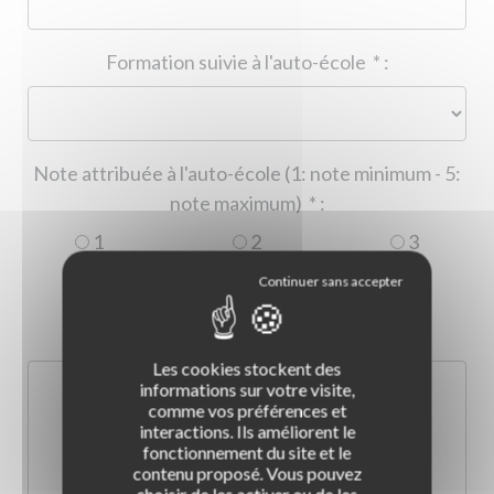
Formation suivie à l'auto-école
*
:
Note attribuée à l'auto-école (1: note minimum - 5:
note maximum)
*
:
1
2
3
4
5
Commentaire :
*
:
Les cookies stockent des
informations sur votre visite,
comme vos préférences et
interactions. Ils améliorent le
fonctionnement du site et le
contenu proposé. Vous pouvez
choisir de les activer ou de les