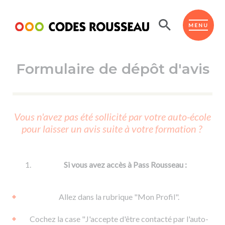
Panneau de gestion des cookies
ESPACE ÉLÈVE
MENU
Formulaire de dépôt d'avis
BOUTIQUE PRO
AUTO-ÉCOLES PARTENAIRES
Passer l'ASSR
Vous n'avez pas été sollicité par votre auto-école
Code de la route
pour laisser un avis suite à votre formation ?
Réviser le code
Permis scooter ou voiturette
Passer le Code
Permis de conduire
Permis voiture
Passer l'ETM
Si vous avez accès à Pass Rousseau :
Du Code de la route
Permis moto
Supports
De la conduite en voiture
Permis remorque
Allez dans la rubrique "Mon Profil".
d'apprentissage
De la conduite en cyclo
Permis bateau
Cochez la case "J'accepte d'être contacté par l'auto-