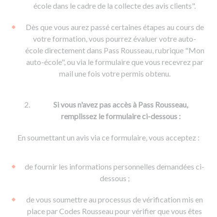
De la conduite à moto
Permis & handicap
Permis poids lourd
école dans le cadre de la collecte des avis clients".
Formations pro.
De la navigation
Voir tous les permis
Formation FIMO
Dès que vous aurez passé certaines étapes au cours de
Voir tous les supports
Formation FCO
Ressources
votre formation, vous pourrez évaluer votre auto-
école directement dans Pass Rousseau, rubrique "Mon
Formation CACES
auto-école", ou via le formulaire que vous recevrez par
Devenir enseignant de la conduite
mail une fois votre permis obtenu.
Si vous n'avez pas accès à Pass Rousseau,
remplissez le formulaire ci-dessous :
En soumettant un avis via ce formulaire, vous acceptez :
de fournir les informations personnelles demandées ci-
dessous ;
de vous soumettre au processus de vérification mis en
place par Codes Rousseau pour vérifier que vous êtes