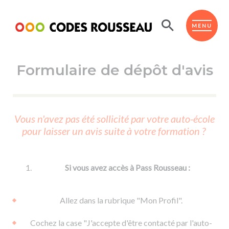
Panneau de gestion des cookies
ESPACE ÉLÈVE
MENU
Formulaire de dépôt d'avis
BOUTIQUE PRO
AUTO-ÉCOLES PARTENAIRES
Passer l'ASSR
Vous n'avez pas été sollicité par votre auto-école
Code de la route
pour laisser un avis suite à votre formation ?
Réviser le code
Permis scooter ou voiturette
Passer le Code
Permis de conduire
Permis voiture
Passer l'ETM
Si vous avez accès à Pass Rousseau :
Du Code de la route
Permis moto
Supports
De la conduite en voiture
Permis remorque
Allez dans la rubrique "Mon Profil".
d'apprentissage
De la conduite en cyclo
Permis bateau
Cochez la case "J'accepte d'être contacté par l'auto-