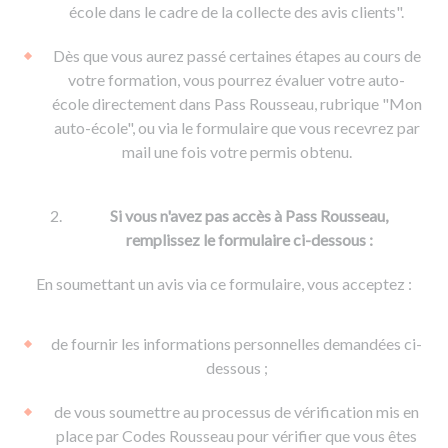
De la conduite à moto
Permis & handicap
Permis poids lourd
école dans le cadre de la collecte des avis clients".
Formations pro.
De la navigation
Voir tous les permis
Formation FIMO
Dès que vous aurez passé certaines étapes au cours de
Voir tous les supports
Formation FCO
Ressources
votre formation, vous pourrez évaluer votre auto-
école directement dans Pass Rousseau, rubrique "Mon
Formation CACES
auto-école", ou via le formulaire que vous recevrez par
Devenir enseignant de la conduite
mail une fois votre permis obtenu.
Si vous n'avez pas accès à Pass Rousseau,
remplissez le formulaire ci-dessous :
En soumettant un avis via ce formulaire, vous acceptez :
de fournir les informations personnelles demandées ci-
dessous ;
de vous soumettre au processus de vérification mis en
place par Codes Rousseau pour vérifier que vous êtes