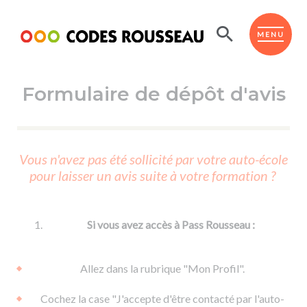
Panneau de gestion des cookies
ESPACE ÉLÈVE
MENU
Formulaire de dépôt d'avis
BOUTIQUE PRO
AUTO-ÉCOLES PARTENAIRES
Passer l'ASSR
Vous n'avez pas été sollicité par votre auto-école
Code de la route
pour laisser un avis suite à votre formation ?
Réviser le code
Permis scooter ou voiturette
Passer le Code
Permis de conduire
Permis voiture
Passer l'ETM
Si vous avez accès à Pass Rousseau :
Du Code de la route
Permis moto
Supports
De la conduite en voiture
Permis remorque
Allez dans la rubrique "Mon Profil".
d'apprentissage
De la conduite en cyclo
Permis bateau
Cochez la case "J'accepte d'être contacté par l'auto-