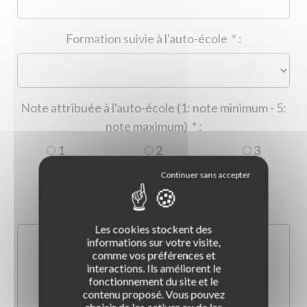
Formation suivie à l'auto-école
*
:
Note attribuée à l'auto-école (1: note minimum - 5:
note maximum)
*
:
1
2
3
4
5
Commentaire :
*
:
Les cookies stockent des
informations sur votre visite,
comme vos préférences et
interactions. Ils améliorent le
fonctionnement du site et le
contenu proposé. Vous pouvez
choisir de les activer ou de les