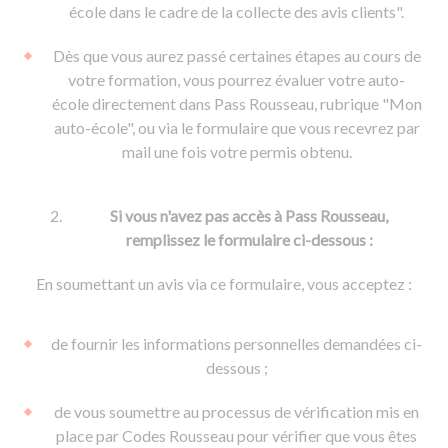
De la conduite à moto
Permis & handicap
Permis poids lourd
école dans le cadre de la collecte des avis clients".
Formations pro.
De la navigation
Voir tous les permis
Formation FIMO
Dès que vous aurez passé certaines étapes au cours de
Voir tous les supports
Formation FCO
Ressources
votre formation, vous pourrez évaluer votre auto-
école directement dans Pass Rousseau, rubrique "Mon
Formation CACES
auto-école", ou via le formulaire que vous recevrez par
Devenir enseignant de la conduite
mail une fois votre permis obtenu.
Si vous n'avez pas accès à Pass Rousseau,
remplissez le formulaire ci-dessous :
En soumettant un avis via ce formulaire, vous acceptez :
de fournir les informations personnelles demandées ci-
dessous ;
de vous soumettre au processus de vérification mis en
place par Codes Rousseau pour vérifier que vous êtes