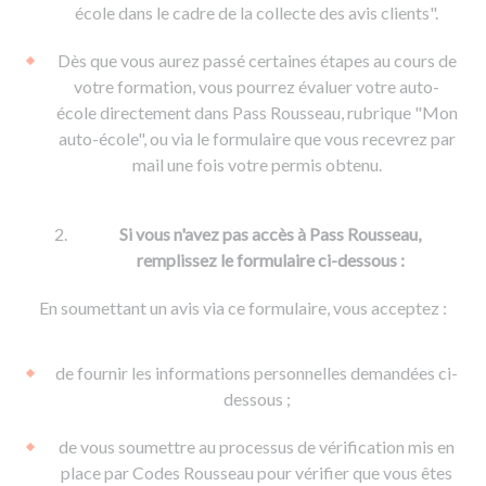
De la conduite à moto
Permis & handicap
Permis poids lourd
école dans le cadre de la collecte des avis clients".
Formations pro.
De la navigation
Voir tous les permis
Formation FIMO
Dès que vous aurez passé certaines étapes au cours de
Voir tous les supports
Formation FCO
Ressources
votre formation, vous pourrez évaluer votre auto-
école directement dans Pass Rousseau, rubrique "Mon
Formation CACES
auto-école", ou via le formulaire que vous recevrez par
Devenir enseignant de la conduite
mail une fois votre permis obtenu.
Si vous n'avez pas accès à Pass Rousseau,
remplissez le formulaire ci-dessous :
En soumettant un avis via ce formulaire, vous acceptez :
de fournir les informations personnelles demandées ci-
dessous ;
de vous soumettre au processus de vérification mis en
place par Codes Rousseau pour vérifier que vous êtes