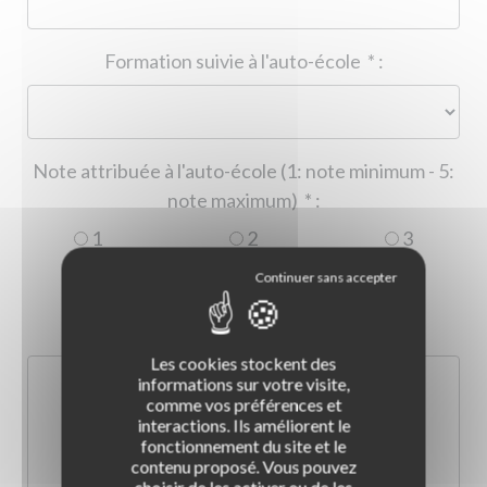
Formation suivie à l'auto-école
*
:
Note attribuée à l'auto-école (1: note minimum - 5:
note maximum)
*
:
1
2
3
4
5
Commentaire :
*
:
Les cookies stockent des
informations sur votre visite,
comme vos préférences et
interactions. Ils améliorent le
fonctionnement du site et le
contenu proposé. Vous pouvez
choisir de les activer ou de les