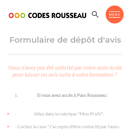
Panneau de gestion des cookies
ESPACE ÉLÈVE
MENU
Formulaire de dépôt d'avis
BOUTIQUE PRO
AUTO-ÉCOLES PARTENAIRES
Passer l'ASSR
Vous n'avez pas été sollicité par votre auto-école
Code de la route
pour laisser un avis suite à votre formation ?
Réviser le code
Permis scooter ou voiturette
Passer le Code
Permis de conduire
Permis voiture
Passer l'ETM
Si vous avez accès à Pass Rousseau :
Du Code de la route
Permis moto
Supports
De la conduite en voiture
Permis remorque
Allez dans la rubrique "Mon Profil".
d'apprentissage
De la conduite en cyclo
Permis bateau
Cochez la case "J'accepte d'être contacté par l'auto-