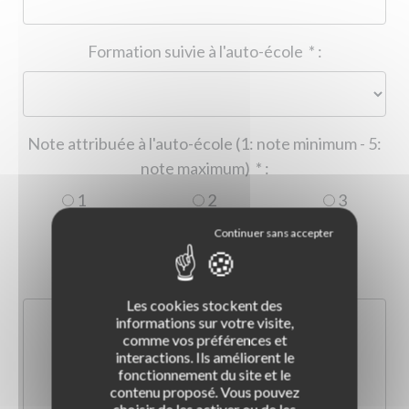
Formation suivie à l'auto-école
*
:
Note attribuée à l'auto-école (1: note minimum - 5:
note maximum)
*
:
1
2
3
4
5
Commentaire :
*
:
Les cookies stockent des
informations sur votre visite,
comme vos préférences et
interactions. Ils améliorent le
fonctionnement du site et le
contenu proposé. Vous pouvez
choisir de les activer ou de les