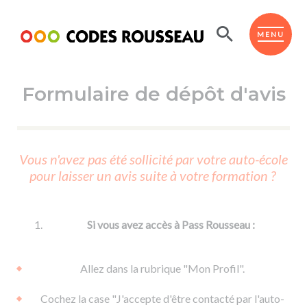
Panneau de gestion des cookies
ESPACE ÉLÈVE
MENU
Formulaire de dépôt d'avis
BOUTIQUE PRO
AUTO-ÉCOLES PARTENAIRES
Passer l'ASSR
Vous n'avez pas été sollicité par votre auto-école
Code de la route
pour laisser un avis suite à votre formation ?
Réviser le code
Permis scooter ou voiturette
Passer le Code
Permis de conduire
Permis voiture
Passer l'ETM
Si vous avez accès à Pass Rousseau :
Du Code de la route
Permis moto
Supports
De la conduite en voiture
Permis remorque
Allez dans la rubrique "Mon Profil".
d'apprentissage
De la conduite en cyclo
Permis bateau
Cochez la case "J'accepte d'être contacté par l'auto-