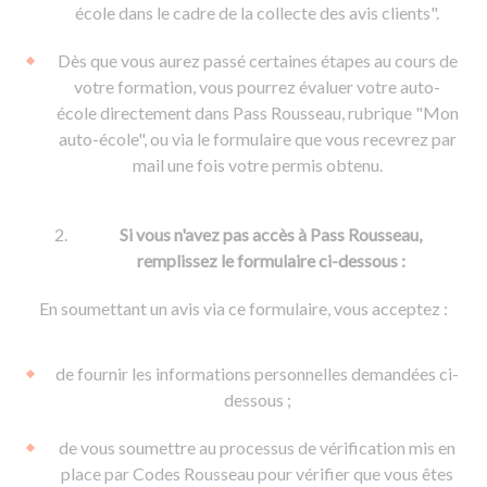
De la conduite à moto
Permis & handicap
Permis poids lourd
école dans le cadre de la collecte des avis clients".
Formations pro.
De la navigation
Voir tous les permis
Formation FIMO
Dès que vous aurez passé certaines étapes au cours de
Voir tous les supports
Formation FCO
Ressources
votre formation, vous pourrez évaluer votre auto-
école directement dans Pass Rousseau, rubrique "Mon
Formation CACES
auto-école", ou via le formulaire que vous recevrez par
Devenir enseignant de la conduite
mail une fois votre permis obtenu.
Si vous n'avez pas accès à Pass Rousseau,
remplissez le formulaire ci-dessous :
En soumettant un avis via ce formulaire, vous acceptez :
de fournir les informations personnelles demandées ci-
dessous ;
de vous soumettre au processus de vérification mis en
place par Codes Rousseau pour vérifier que vous êtes