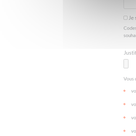
Je 
Codes 
souha
Ajoute
Vous 
|
|
0.0
vo
vo
vo
vo