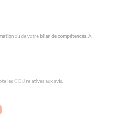
rmation
ou de votre
bilan de compétences
. A
pte les
CGU
relatives aux avis.