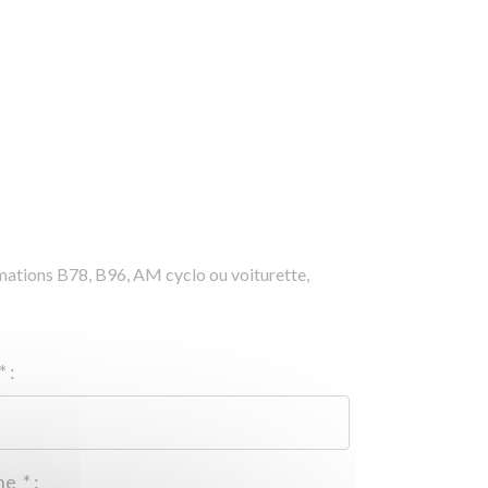
rmations B78, B96, AM cyclo ou voiturette,
*
:
Téléphone
*
: