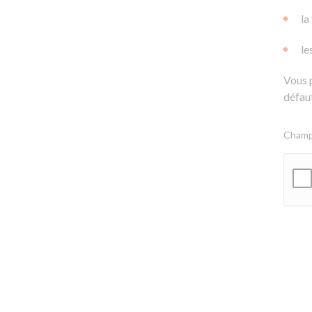
la
le
Vous 
défaut
Champs