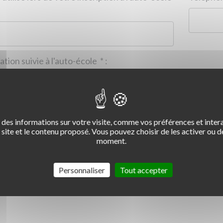
Formation suivie à l'auto-école
*
:
des informations sur votre visite, comme vos préférences et intera
2
3
4
site et le contenu proposé. Vous pouvez choisir de les activer ou de
moment.
Commentaire :
*
:
Personnaliser
Tout accepter