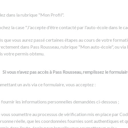
Formation CACES
Voir tous les supports
Devenir enseignant de la conduite
lez dans la rubrique "Mon Profil".
chez la case "J'accepte d'être contacté par l'auto-école dans le cadr
s que vous aurez passé certaines étapes au cours de votre formati
rectement dans Pass Rousseau, rubrique "Mon auto-école", ou via l
is votre permis obtenu.
Si vous n'avez pas accès à Pass Rousseau, remplissez le formulair
mettant un avis via ce formulaire, vous acceptez :
 fournir les informations personnelles demandées ci-dessous ;
 vous soumettre au processus de vérification mis en place par Cod
rsonne réelle, que les coordonnées fournies sont authentiques et q
rmis dans l'auto-école pour laquelle vous soumettez un avis ;