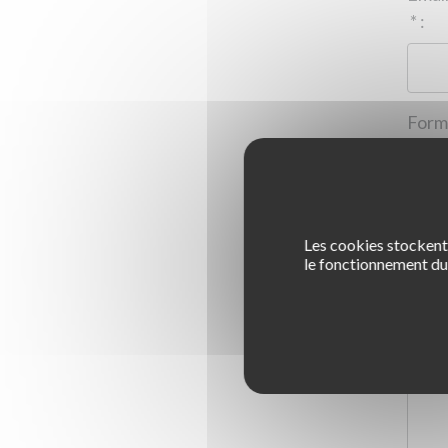
*
:
Les cookies stockent 
1
le fonctionnement du 