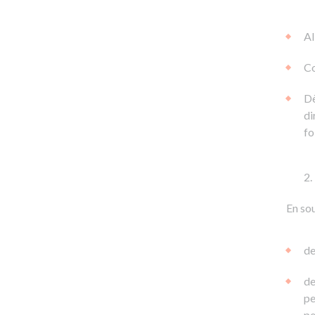
Al
Co
Dè
di
fo
En sou
de
de
pe
pe