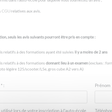
s
CGU
relatives aux avis.
ion, seuls les avis suivants pourront être pris en compte :
is relatifs à des formations ayant été suivies
il y a moins de 2 ans
is relatifs à des formations
donnant lieu à un examen
(exclues : fo
to légère 125/scooter/L5e, gros cube A2 vers A)
Nom
*
:
ID de l'auto-école
*
:
Prénom
 utilisé lors de votre inscription à l'auto-école