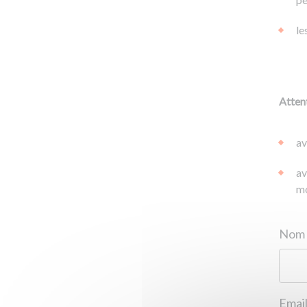
le
Attent
av
av
mo
Email