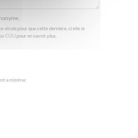
 anonyme.
-école pour que cette dernière, si elle le
nos
CGU
pour en savoir plus.
ent a minima: