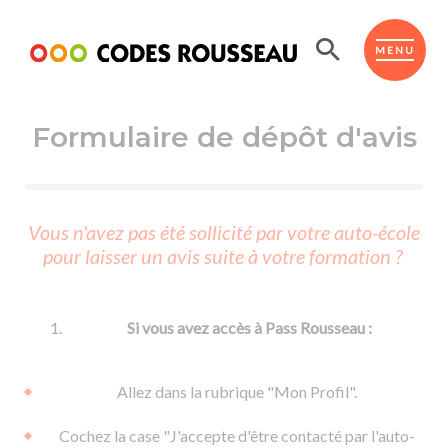
Panneau de gestion des cookies
ESPACE ÉLÈVE
MENU
Formulaire de dépôt d'avis
BOUTIQUE PRO
AUTO-ÉCOLES PARTENAIRES
Passer l'ASSR
Vous n'avez pas été sollicité par votre auto-école
Code de la route
pour laisser un avis suite à votre formation ?
Réviser le code
Permis scooter ou voiturette
Passer le Code
Permis de conduire
Permis voiture
Passer l'ETM
Si vous avez accès à Pass Rousseau :
Du Code de la route
Permis moto
Supports
De la conduite en voiture
Permis remorque
Allez dans la rubrique "Mon Profil".
d'apprentissage
De la conduite en cyclo
Permis bateau
Cochez la case "J'accepte d'être contacté par l'auto-