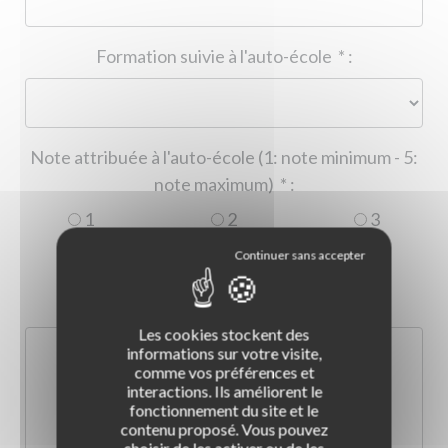
Formation suivie à l'auto-école
*
:
Note attribuée à l'auto-école (1: note minimum - 5:
note maximum)
*
:
1
2
3
4
5
Commentaire :
*
:
Les cookies stockent des
informations sur votre visite,
comme vos préférences et
interactions. Ils améliorent le
fonctionnement du site et le
contenu proposé. Vous pouvez
choisir de les activer ou de les