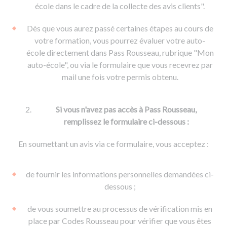
De la conduite à moto
Permis & handicap
Permis poids lourd
école dans le cadre de la collecte des avis clients".
Formations pro.
De la navigation
Voir tous les permis
Formation FIMO
Dès que vous aurez passé certaines étapes au cours de
Voir tous les supports
Formation FCO
Ressources
votre formation, vous pourrez évaluer votre auto-
école directement dans Pass Rousseau, rubrique "Mon
Formation CACES
auto-école", ou via le formulaire que vous recevrez par
Devenir enseignant de la conduite
mail une fois votre permis obtenu.
Si vous n'avez pas accès à Pass Rousseau,
remplissez le formulaire ci-dessous :
En soumettant un avis via ce formulaire, vous acceptez :
de fournir les informations personnelles demandées ci-
dessous ;
de vous soumettre au processus de vérification mis en
place par Codes Rousseau pour vérifier que vous êtes