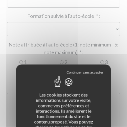
Formation suivie à l'auto-école
*
:
Note attribuée à l'auto-école (1: note minimum - 5:
note maximum)
*
:
1
2
3
4
5
Commentaire :
*
:
Les cookies stockent des
informations sur votre visite,
comme vos préférences et
interactions. Ils améliorent le
fonctionnement du site et le
contenu proposé. Vous pouvez
choisir de les activer ou de les