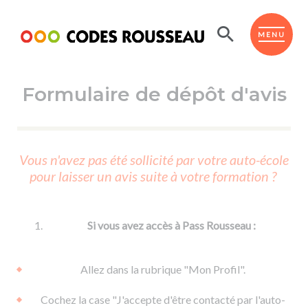
Panneau de gestion des cookies
ESPACE ÉLÈVE
MENU
Formulaire de dépôt d'avis
BOUTIQUE PRO
AUTO-ÉCOLES PARTENAIRES
Passer l'ASSR
Vous n'avez pas été sollicité par votre auto-école
Code de la route
pour laisser un avis suite à votre formation ?
Réviser le code
Permis scooter ou voiturette
Passer le Code
Permis de conduire
Permis voiture
Passer l'ETM
Si vous avez accès à Pass Rousseau :
Du Code de la route
Permis moto
Supports
De la conduite en voiture
Permis remorque
Allez dans la rubrique "Mon Profil".
d'apprentissage
De la conduite en cyclo
Permis bateau
Cochez la case "J'accepte d'être contacté par l'auto-