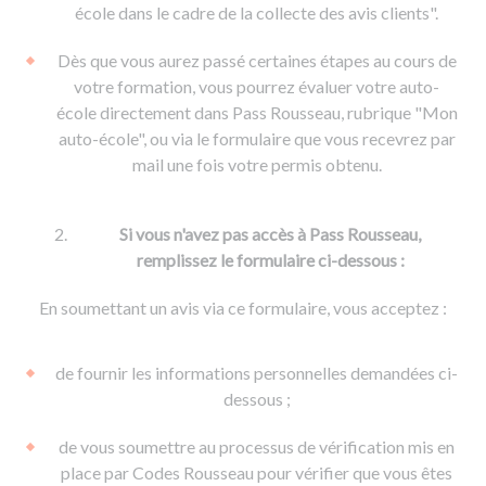
De la conduite à moto
Permis & handicap
Permis poids lourd
école dans le cadre de la collecte des avis clients".
Formations pro.
De la navigation
Voir tous les permis
Formation FIMO
Dès que vous aurez passé certaines étapes au cours de
Voir tous les supports
Formation FCO
Ressources
votre formation, vous pourrez évaluer votre auto-
école directement dans Pass Rousseau, rubrique "Mon
Formation CACES
auto-école", ou via le formulaire que vous recevrez par
Devenir enseignant de la conduite
mail une fois votre permis obtenu.
Si vous n'avez pas accès à Pass Rousseau,
remplissez le formulaire ci-dessous :
En soumettant un avis via ce formulaire, vous acceptez :
de fournir les informations personnelles demandées ci-
dessous ;
de vous soumettre au processus de vérification mis en
place par Codes Rousseau pour vérifier que vous êtes