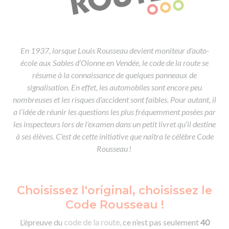
De la conduite à moto
Permis & handicap
Permis poids lourd
Formations pro.
De la navigation
Voir tous les permis
Formation FIMO
Voir tous les supports
Formation FCO
Ressources
En 1937, lorsque Louis Rousseau devient moniteur d’auto-
Formation CACES
école aux Sables d’Olonne en Vendée, le code de la route se
Devenir enseignant de la conduite
résume à la connaissance de quelques panneaux de
signalisation. En effet, les automobiles sont encore peu
nombreuses et les risques d’accident sont faibles. Pour autant, il
a l’idée de réunir les questions les plus fréquemment posées par
les inspecteurs lors de l’examen dans un petit livret qu’il destine
à ses élèves. C’est de cette initiative que naîtra le célèbre Code
Rousseau !
Choisissez l'original, choisissez le
Code Rousseau !
L’épreuve du
code de la route,
ce n’est pas seulement
40