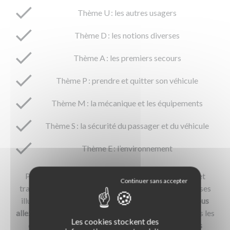
Thème U : les autres usagers
Thème D : les notions diverses
Thème A : les premiers secours
Thème P : prendre et quitter son véhicule
Thème M : la mécanique et les équipements
Thème S : la sécurité du passager et du véhicule
Thème E : l’environnement
Pour chaque thème, plusieurs sujets sont abordés et
traités pour la plupart sur 2 pages, avec de nombreuses
illustrations et 2 modes de lecture possibles.
Soit vous
allez à l’essentiel
grâce aux informations figurant dans les
Les cookies stockent des
encadrés de couleur,
soit vous approfondissez vos