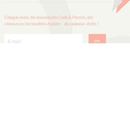
Chaque mois, les nouveautés Code & Permis, des
ressources incroyables et plein de cadeaux stylés !
E-mail :
OK
CODES ROUSSEAU
1, rue Albert Einstein
85340 Les Sables d’Olonne
ÉCRIVEZ-NOUS !