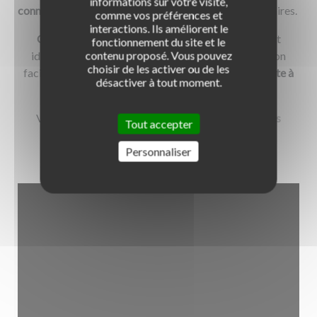
informations sur votre visite,
connaissances
en lisant les informations complémentaires.
comme vos préférences et
interactions. Ils améliorent le
Clair et synthétique
, avec des mots-clés clairement
fonctionnement du site et le
contenu proposé. Vous pouvez
identifiés et un
format poche
qui rend sa consultation
choisir de les activer ou de les
facile, le
Code Rousseau
, c’est l’
assurance de la réussite à
désactiver à tout moment.
l’examen du code de la route
!
Vous pouvez vous le procurer dans nos
auto-écoles
Tout accepter
partenaires
ou en librairie.
Personnaliser