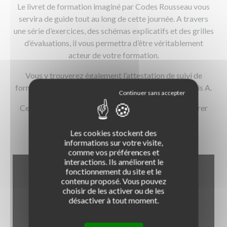
Le livret de formation imaginé par Codes Rousseau vous
servira de guide tout au long de cette journée. A travers
une série d’exercices, des schémas explicatifs et des grilles
d’évaluations, il vous permettra d’être véritablement
acteur de votre formation.
Vous y trouverez également l’attestation de suivi de
formation nécessaire à l’établissement de votre permis A.
Ce livret vous intéresse ? Vous pouvez vous le procurer
dans nos
moto-écoles
partenaires.
Les cookies stockent des
informations sur votre visite,
comme vos préférences et
interactions. Ils améliorent le
fonctionnement du site et le
contenu proposé. Vous pouvez
choisir de les activer ou de les
désactiver à tout moment.