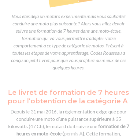
De la conduite à moto
Permis & handicap
Permis poids lourd
Formations pro.
De la navigation
Voir tous les permis
Formation FIMO
Vous êtes déjà un motard expérimenté mais vous souhaitez
Voir tous les supports
Formation FCO
conduire une moto plus puissante ? Alors vous allez devoir
Ressources
suivre une formation de 7 heures dans une moto-école,
Formation CACES
formation qui va vous permettre d’adapter votre
Devenir enseignant de la conduite
comportement à ce type de catégorie de motos. Présent à
toutes les étapes de votre apprentissage, Codes Rousseau a
conçu un petit livret pour que vous profitiez au mieux de ces
quelques heures.
Le livret de formation de 7 heures
pour l'obtention de la catégorie A
Depuis le 31 mai 2016, la règlementation exige que pour
conduire une moto d’une puissance supérieure à 35
kilowatts (47 Ch), le motard doit suivre une
formation de 7
heures en moto-école (
permis A
)
. Cette formation,