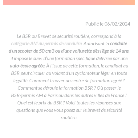
De la conduite à moto
Permis & handicap
Permis poids lourd
Formations pro.
De la navigation
Voir tous les permis
Formation FIMO
Voir tous les supports
Formation FCO
Ressources
Publié le 06/02/2024
Formation CACES
Le BSR ou Brevet de sécurité routière, correspond à la
catégorie AM du permis de conduire
Devenir enseignant de la conduite
. Autorisant la
conduite
d’un scooter de 50 cm3 ou d’une voiturette dès l’âge de 14 ans
,
il impose le suivi d’une formation spécifique délivrée par une
auto-école agréée
. À l’issue de cette formation, le candidat au
BSR peut circuler au volant d’un cyclomoteur léger en toute
légalité. Comment trouver un centre de formation agréé ?
Comment se déroule la formation BSR ? Où passer le
BSR/permis AM à Paris ou dans les autres villes de France ?
Quel est le prix du BSR ? Voici toutes les réponses aux
questions que vous vous posez sur le brevet de sécurité
routière.