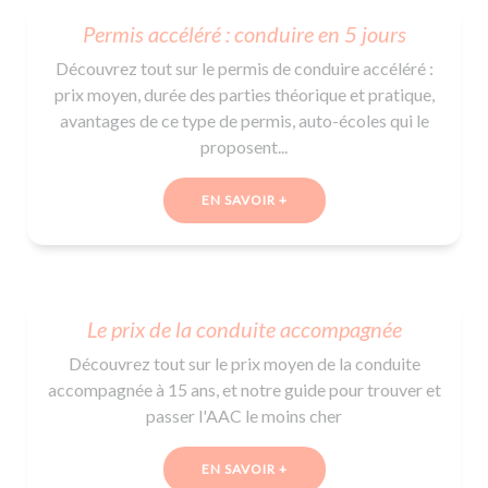
De la conduite à moto
Permis & handicap
Permis poids lourd
Formations pro.
Permis accéléré : conduire en 5 jours
De la navigation
Voir tous les permis
Formation FIMO
Découvrez tout sur le permis de conduire accéléré :
Voir tous les supports
Formation FCO
Ressources
prix moyen, durée des parties théorique et pratique,
Formation CACES
avantages de ce type de permis, auto-écoles qui le
proposent...
Devenir enseignant de la conduite
EN SAVOIR +
Le prix de la conduite accompagnée
Découvrez tout sur le prix moyen de la conduite
accompagnée à 15 ans, et notre guide pour trouver et
passer l'AAC le moins cher
EN SAVOIR +