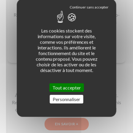
L'évaluation de départ en auto-école
Retrouvez tout sur l'évaluation de départ d'une auto-
école pour votre permis B : questions et exercices
pratiques, les 3 formats et nos conseils pour la
Les cookies stockent des
réussir…
informations sur votre visite,
comme vos préférences et
interactions. Ils améliorent le
EN SAVOIR +
fonctionnement du site et le
contenu proposé. Vous pouvez
choisir de les activer ou de les
désactiver à tout moment.
Permis quadricycle léger et lourd
Tout accepter
Âge, types de véhicules, parcours de formation, etc.
Personnaliser
Retrouvez toutes les infos et nos conseils sur le permis
quadricycle pour l'avoir rapidement et facilement !
EN SAVOIR +