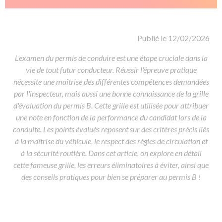
De la conduite à moto
Permis & handicap
Permis poids lourd
Formations pro.
De la navigation
Voir tous les permis
Formation FIMO
Voir tous les supports
Formation FCO
Ressources
Publié le 12/02/2026
Formation CACES
L'examen du permis de conduire est une étape cruciale dans la
vie de tout futur conducteur. Réussir l'épreuve pratique
Devenir enseignant de la conduite
nécessite une maîtrise des différentes compétences demandées
par l'inspecteur, mais aussi une bonne connaissance de la grille
d'évaluation du permis B. Cette grille est utilisée pour attribuer
une note en fonction de la performance du candidat lors de la
conduite. Les points évalués reposent sur des critères précis liés
à la maîtrise du véhicule, le respect des règles de circulation et
à la sécurité routière. Dans cet article, on explore en détail
cette fameuse grille, les erreurs éliminatoires à éviter, ainsi que
des conseils pratiques pour bien se préparer au permis B !