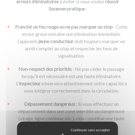
erreurs éliminatoires
à éviter si vous voulez
réussir
l’examen pratique
:
Franchir un feu rouge ou ne pas marquer un stop
: Cette
erreur grave entraîne une élimination immédiate.
L’apprenti
jeune conducteur
doit toujours marquer un
arrêt complet au stop et respecter les feux de
signalisation.
Non-respect des priorités
: Ne pas céder le passage
lorsqu'il est nécessaire est une faute éliminatoire.
L'
inspecteur
observera attentivement votre capacité à
vous intégrer correctement dans la circulation.
Dépassement dangereux
: Si vous effectuez un
dépassement dans une zone interdite ou dangereuse
(virage, ligne continue, etc.), cela constitue une faute
éliminatoire.