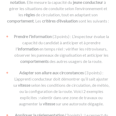
notation
. Elle mesure la capacité du
jeune conducteur
à
gérer les situations de conduite selon l’environnement et
les
règles
de circulation, tout en adaptant son
comportement
. Les
critères d’évaluation
sont les suivants :
Prendre l'information
(3 points) : L’inspecteur évalue la
capacité du candidat à anticiper et à prendre
l'
information
en temps réel : vérifier les rétroviseurs,
observer les panneaux de signalisation et anticiper les
comportements
des autres usagers de la route.
Adapter son allure aux circonstances
(3 points) :
L’apprenti conducteur doit démontrer qu’il sait ajuster
sa
vitesse
selon les conditions de circulation, de météo,
ou la configuration de la route. Voici 2 exemples
explicites : ralentir dans une zone de travaux ou
augmenter la
vitesse
sur une autoroute dégagée.
Appliquer la réglementation
(3 points) : Le respect du