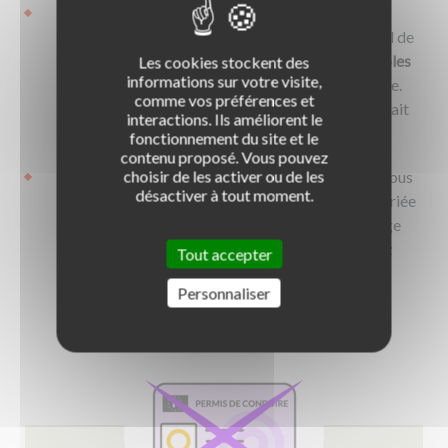
Ne pas contrôler les angles morts
: Lors de
changements de direction ou de voie, il est crucial de
vérifier les
angles morts
. L'absence de ces
contrôles
Les cookies stockent des
informations sur votre visite,
visuels
peut entraîner une élimination immédiate.
comme vos préférences et
Soyez particulièrement vigilant sur ce point qui fait
interactions. Ils améliorent le
partie des
erreurs courantes
!
fonctionnement du site et le
contenu proposé. Vous pouvez
choisir de les activer ou de les
Mauvaise gestion d'une situation d'urgence
: Si vous
désactiver à tout moment.
réagissez trop lentement ou de manière inappropriée
face à une situation imprévue (accident, freinage
brusque d'un autre véhicule, etc.), vous risquez
Tout accepter
également l'élimination.
Personnaliser