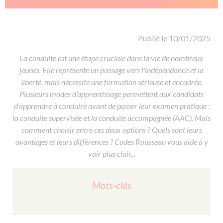
De la conduite à moto
Permis & handicap
Permis poids lourd
Formations pro.
De la navigation
Voir tous les permis
Formation FIMO
Voir tous les supports
Formation FCO
Ressources
Publié le 10/01/2025
Formation CACES
La conduite est une étape cruciale dans la vie de nombreux
jeunes. Elle représente un passage vers l'indépendance et la
Devenir enseignant de la conduite
liberté, mais nécessite une formation sérieuse et encadrée.
Plusieurs modes d’apprentissage permettent aux candidats
d'apprendre à conduire avant de passer leur examen pratique :
la conduite supervisée et la conduite accompagnée (AAC). Mais
comment choisir entre ces deux options ? Quels sont leurs
avantages et leurs différences ? Codes Rousseau vous aide à y
voir plus clair...
Mots-clés