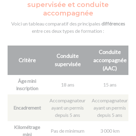
supervisée et conduite
accompagnée
Voici un tableau comparatif des principales
différences
entre ces deux types de formation :
Conduite
Conduite
Critère
accompagnée
supervisée
(AAC)
Â
ge mini
1
8 ans
15 ans
inscription
Accompagnateur
Accompagnateur
Encadrement
ayant un permis
ayant un permis
depuis 5 ans
depuis 5 ans
Kilométrage
P
as de minimum
3 000 km
mini