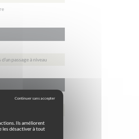
re
s d’un passage à niveau
 égal ou supérieur à 0.25mg
ctions. Ils améliorent
 les désactiver à tout
 conduite avec un taux d'alcool