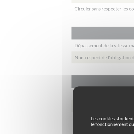
Circuler sans respecter les co
Dépassement de la vitesse m
Non-respect de l’obligation de
Dépassement de la vitesse m
Circulation avec un détecteur
Pour les conducteurs confirm
Les cookies stockent 
le fonctionnement du 
et inférieur à 0.40mg d’alcool
égal ou supérieur à 0.10mg et 