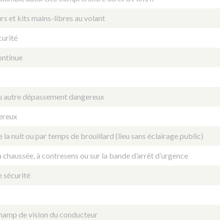
rs et kits mains-libres au volant
curité
ontinue
ou autre dépassement dangereux
ereux
la nuit ou par temps de brouillard (lieu sans éclairage public)
a chaussée, à contresens ou sur la bande d’arrêt d’urgence
 sécurité
champ de vision du conducteur