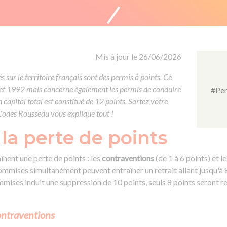
Formation CACES
Voir tous les supports
Devenir enseignant de la conduite
Mis à jour le 26/06/2026
 sur le territoire français sont des permis à points. Ce
let 1992 mais concerne également les permis de conduire
#Per
 capital total est constitué de 12 points. Sortez votre
 Codes Rousseau vous explique tout !
la perte de points
înent une perte de points : les
contraventions
(de 1 à 6 points) et l
 commises simultanément peuvent entraîner un retrait allant jusqu'à
mmises induit une suppression de 10 points, seuls 8 points seront 
contraventions