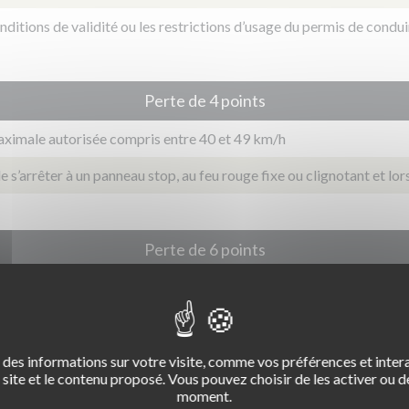
nditions de validité ou les restrictions d’usage du permis de condui
Perte de 4 points
aximale autorisée compris entre 40 et 49 km/h
 s’arrêter à un panneau stop, au feu rouge fixe ou clignotant et lor
Perte de 6 points
aximale autorisée supérieure à 49km/h
 de radar, un avertisseur ou un système antiradar
és ou les accompagnateurs en AAC, conduite avec un taux d’alcool
des informations sur votre visite, comme vos préférences et intera
site et le contenu proposé. Vous pouvez choisir de les activer ou de
 par litre d’air expiré. Pour les conducteurs en période probatoire,
moment.
inférieur à 0.40mg par litre d'air expiré.