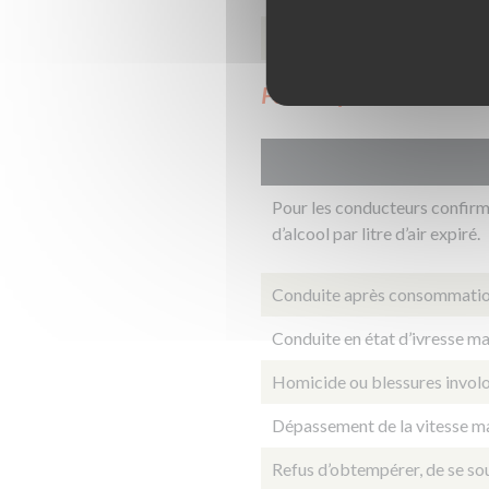
Non-respect des règles de pri
Perte de points liée aux d
Pour les conducteurs confirm
d’alcool par litre d’air expiré​.
Conduite après consommation
Conduite en état d’ivresse ma
Homicide ou blessures involon
Dépassement de la vitesse ma
Refus d’obtempérer, de se so