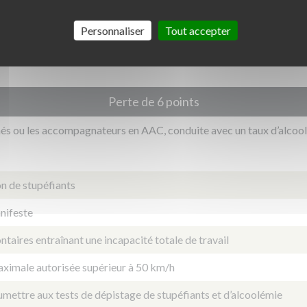
orité aux autres véhicules et aux piétons
Personnaliser
Tout accepter
élits
Perte de 6 points
és ou les accompagnateurs en AAC, conduite avec un taux d’alcool
 de stupéfiants
nifeste
taires entraînant une incapacité totale de travail
ximale autorisée supérieur à 50 km/h
umettre aux tests de dépistage de stupéfiants et d’alcoolémie