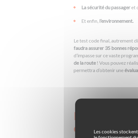
La sécurité du passager
et 
Et enfin,
l’environnement.
Le test code final, autrement di
faudra assurer 35 bonnes répon
d’impasse sur ce vaste progra
de la route
! Vous pouvez réali
permettra d’obtenir une
évalua
Les avanta
de 40 ques
Les cookies stockent 
le fonctionnement du 