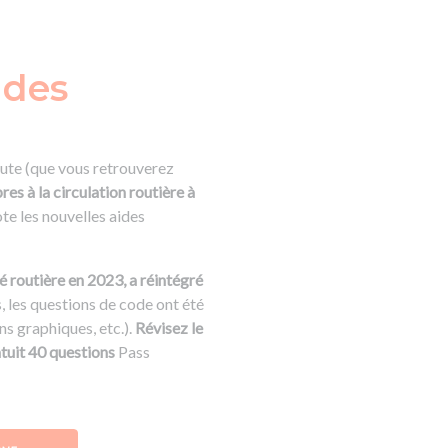
 des
route (que vous retrouverez
es à la circulation routière à
ote les nouvelles aides
 routière en 2023, a réintégré
s, les questions de code ont été
s graphiques, etc.).
Révisez le
atuit 40 questions
Pass