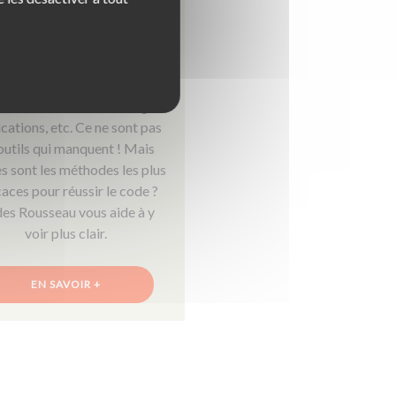
 d'un bon entraînement
au Code de la route
 de code en salle, ouvrages,
cations, etc. Ce ne sont pas
 outils qui manquent ! Mais
es sont les méthodes les plus
caces pour réussir le code ?
es Rousseau vous aide à y
voir plus clair.
EN SAVOIR +