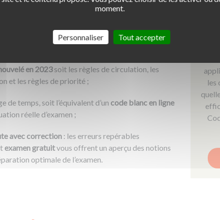
moment.
Clés
e gratuit
et accessible à tout moment, que vous
l’ETG ;
Personnaliser
Tout accepter
nt d’améliorer votre compréhension des sujets clés
Cours
nouvelé en 2023
soit les règles de circulation, les
appli
n et les règles de priorité ;
les
quell
e de temps, soit l’équivalent d’un
code blanc en ligne
effi
uation réelle d’examen ;
Cod
te avec correction
: les erreurs repérables
et
examen gratuit
vous offrent un aperçu des notions
réparation optimale de l’examen.