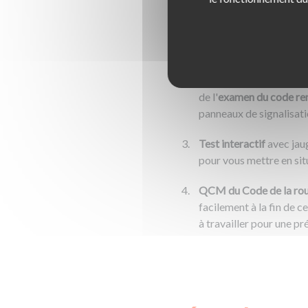
Test du Code de la rout
soyez inscrits ou non à 
Questionnaire
permetta
de l'
examen du code re
panneaux de signalisatio
Test interactif
avec jaug
pour vous mettre en sit
QCM du Code de la rou
facilement à la fin de c
à travailler pour une p