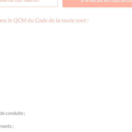
 FAIS UN TEST GRATUIT
JE M’INSCRIS AU CODE EN LI
ns le QCM du Code de la route sont :
de conduite ;
ments ;