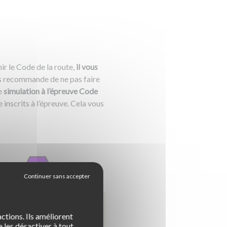
nir le Code de la route,
il vous
us recommande de ne pas faire
ne
simulation à l’épreuve Code
inscrits à l’épreuve. Cela vous
ctions. Ils améliorent
 les désactiver à tout