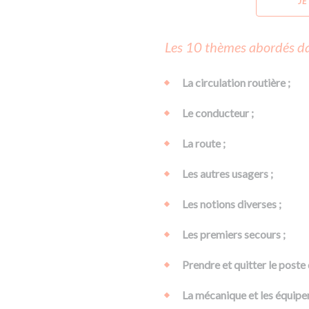
JE
Les 10 thèmes abordés da
La circulation routière ;
Le conducteur ;
La route ;
Les autres usagers ;
Les notions diverses ;
Les premiers secours ;
Prendre et quitter le poste 
La mécanique et les équipe