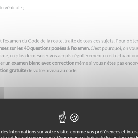
du véhicule ;
t l’examen du Code de la route, traite de tous ces sujets. Pour obte
ses sur les 40 questions posées à l’examen.
C’est pourquoi, on vo
mme, en plus de mesurer vos acquis régulièrement en effectuant u
ser un
examen blanc avec correction
même si vous n’êtes pas encore 
tion gratuite
de votre niveau au code.
ges de notre Test
tions
des informations sur votre visite, comme vos préférences et intera
site et le contenu proposé. Vous pouvez choisir de les activer ou de