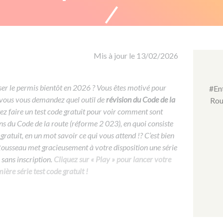
Formation CACES
Voir tous les supports
Devenir enseignant de la conduite
Mis à jour le 13/02/2026
ser le permis bientôt en 2026 ? Vous êtes motivé pour
#En
 vous vous demandez quel outil de
révision du Code de la
Rou
tez faire un test code gratuit pour voir comment sont
ns du Code de la route (réforme 2 023), en quoi consiste
gratuit, en un mot savoir ce qui vous attend !? C’est bien
Rousseau met gracieusement à votre disposition une série
sans inscription.
Cliquez sur « Play » pour lancer votre
ière série test code gratuit !