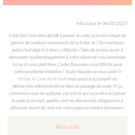
De la conduite à moto
Permis & handicap
Permis poids lourd
Formations pro.
De la navigation
Voir tous les permis
Formation FIMO
Voir tous les supports
Formation FCO
Ressources
Mis à jour le 04/02/2025
Formation CACES
Cette fois vous êtes décidé à passer le code, première étape du
permis de conduire autrement dit la li-ber-té ! Vos meilleurs
Devenir enseignant de la conduite
potes l’ont déjà et à bien y réfléchir, l’idée de ne plus avoir à
demander systématiquement à votre daron de vous emmener
ici ou là vous plaît bien. Codes Rousseau vous félicite pour
cette excellente initiative ! Toute l’équipe va vous aider à
réviser le Code de la route
mais aussi à accomplir les
démarches administratives liées au passage du code. Et ça
commence tout de suite par cet article qui vous dira où passer
le code et surtout, quelles sont les démarches obligatoires à
effectuer avant de réserver votre place en centre d’examen !
Mots-clés