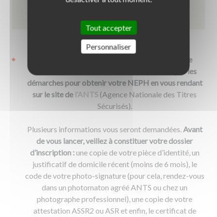
EN SAVOIR +
Tout accepter
Personnaliser
Vous souhaitez passer le code en candidat libre
Dans ce cas,
vous devez vous-même accomplir les
démarches pour obtenir votre NEPH en vous rendant
sur le site de
l’ANTS
(Agence Nationale des Titres
Sécurisés).
Plusieurs informations vous seront demandées.
Avant
de vous lancer, veillez à constituer votre dossier
d’inscription :
une copie de votre pièce d’identité, un
justificatif de domicile récent (moins de 6 mois), le
code de votre photo-signature (pour cela, rendez-vous
dans un photomaton agréé ANTS ou chez un
photographe professionnel), une copie de votre
attestation ASSR2 ou ASR et enfin, le certificat de