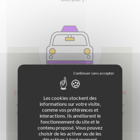
L'examen du Code de la route passé au crible
Les cookies stockent des
informations sur votre visite,
Vous passé bientôt le Code et c'est le gros stress !?
comme vos préférences et
Pour mieux vous préparer, Codes Rousseau revient
interactions. Ils améliorent le
sur sur les démarches d'inscription, le déroulé de
fonctionnement du site et le
contenu proposé. Vous pouvez
l'examen et son prix. Iiiiinspirez, expirez !
choisir de les activer ou de les
désactiver à tout moment.