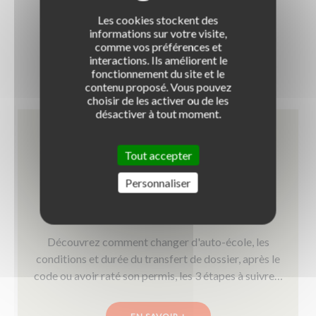
modifier votre réponse jusqu'à sa validation
Les cookies stockent des
informations sur votre visite,
comme vos préférences et
interactions. Ils améliorent le
fonctionnement du site et le
contenu proposé. Vous pouvez
choisir de les activer ou de les
désactiver à tout moment.
Tout accepter
Personnaliser
Comment changer d’auto-école ?
Découvrez comment changer d'auto-école, les
conditions et durée du transfert de dossier, après le
code ou avoir raté son permis, les 3 étapes à suivre…