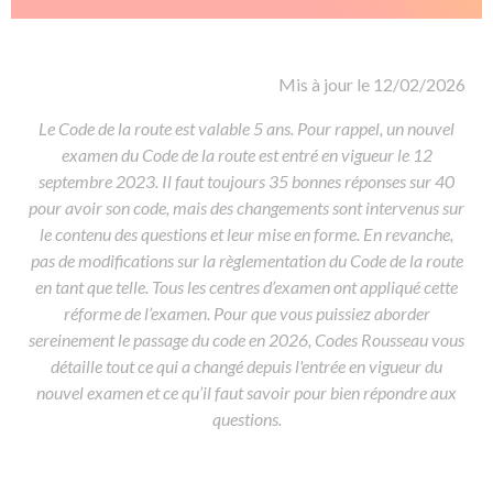
De la conduite à moto
Permis & handicap
Permis poids lourd
Formations pro.
De la navigation
Voir tous les permis
Formation FIMO
Voir tous les supports
Formation FCO
Ressources
Mis à jour le 12/02/2026
Formation CACES
Le Code de la route est valable 5 ans. Pour rappel, un nouvel
examen du Code de la route est entré en vigueur le 12
Devenir enseignant de la conduite
septembre 2023. Il faut toujours 35 bonnes réponses sur 40
pour avoir son code, mais des changements sont intervenus sur
le contenu des questions et leur mise en forme. En revanche,
pas de modifications sur la règlementation du Code de la route
en tant que telle. Tous les centres d’examen ont appliqué cette
réforme de l’examen. Pour que vous puissiez aborder
sereinement le passage du code en 2026, Codes Rousseau vous
détaille tout ce qui a changé depuis l'entrée en vigueur du
nouvel examen et ce qu’il faut savoir pour bien répondre aux
questions.