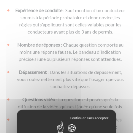
Expérience de conduite
: Sauf mention d'un conducteur
soumis à la période probatoire et donc novice, les
règles qui s'appliquent sont celles valables pour les
conducteurs ayant plus de 3 ans de permis.
Nombre de réponses
: Chaque question comporte au
moins une réponse fausse. Le bandeau d'indication
précise si une ou plusieurs réponses sont attendues.
Dépassement
: Dans les situations de dépassement,
vous roulez nettement plus vite que l'usager que vous
souhaitez dépasser.
Questions vidéo
: La question est posée après la
diffusion de la vidéo, qui n’est jouée qu’une seule fois.
Temps de réflexion
: Vous disposez de 20 secondes
pour répondre à chaque question. Vous pouvez