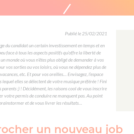
Formation CACES
Voir tous les supports
Devenir enseignant de la conduite
Publié le 25/02/2021
ige du candidat un certain investissement en temps et en
eu face à tous les aspects positifs qu’offre la liberté de
 un monde où vous n’êtes plus obligé de demander à vos
 vos sorties ou vos loisirs, où vous ne dépendez plus de
vacances, etc. Et pour vos oreilles… Envisagez, l’espace
 lequel elles se délectent de votre musique préférée ! Fini
 parents ;) ! Décidément, les raisons cool de vous inscrire
ser votre permis de conduire ne manquent pas. Au point
brainstormer et de vous livrer les résultats…
crocher un nouveau job