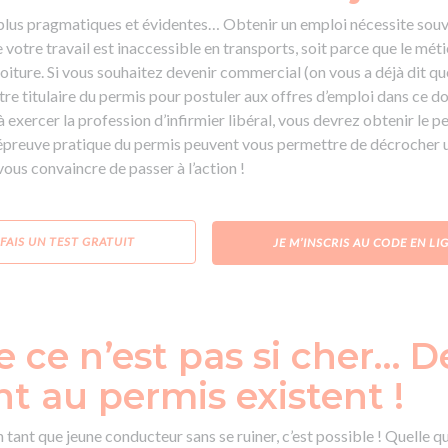
s plus pragmatiques et évidentes… Obtenir un emploi nécessite souv
e votre travail est inaccessible en transports, soit parce que le mét
iture. Si vous souhaitez devenir commercial (on vous a déjà dit qu
a être titulaire du permis pour postuler aux offres d’emploi dans ce 
 exercer la profession d’infirmier libéral, vous devrez obtenir le p
’épreuve pratique du permis peuvent vous permettre de décrocher u
ous convaincre de passer à l’action !
 FAIS UN TEST GRATUIT
JE M’INSCRIS AU CODE EN LI
e ce n’est pas si cher… D
t au permis existent !
 tant que jeune conducteur sans se ruiner, c’est possible ! Quelle qu