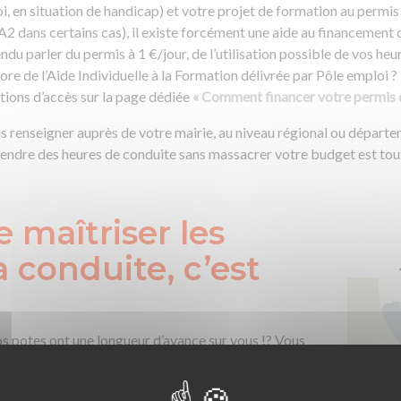
oi, en situation de handicap) et votre projet de formation au permi
2 dans certains cas), il existe forcément une aide au financement 
du parler du permis à 1 €/jour, de l’utilisation possible de vos he
e de l’Aide Individuelle à la Formation délivrée par Pôle emploi ?
itions d’accès sur la page dédiée
« Comment financer votre permis d
ous renseigner auprès de votre mairie, au niveau régional ou départ
rendre des heures de conduite sans massacrer votre budget est tout 
e maîtriser les
a conduite, c’est
s potes ont une longueur d’avance sur vous !? Vous
 premier ? Bonne nouvelle : apprendre à conduire pour
nt moyen de paraître le pote le plus stylé de la