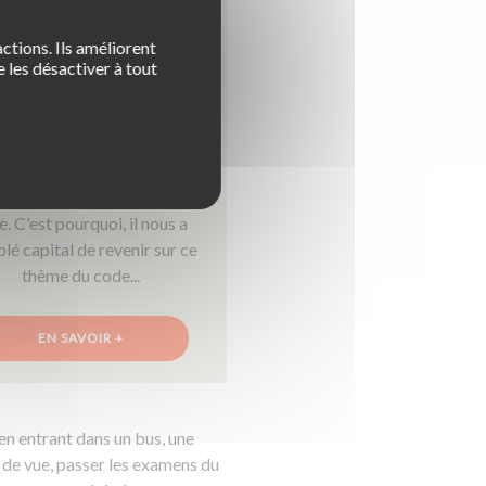
Alcool, drogues,
médicaments : quels
ctions. Ils améliorent
 les désactiver à tout
pacts sur la conduite
s accidents causés par la
 d'alcool ou de drogues sont
ore bien trop nombreux et
tains principes ont la dent
e. C'est pourquoi, il nous a
lé capital de revenir sur ce
thème du code...
EN SAVOIR +
n entrant dans un bus, une
 de vue, passer les examens du