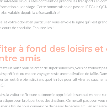
er salvateur si vous êtes contraint de prendre les transports en c
formation ou de stage. Cette bonne raison de passer l’ETG (le QC
plus valable depuis la crise sanitaire !
, et votre odorat en particulier, vous envoie le signe qu’il est gran
 cours de conduite. Écoutez-les !
iter à fond des loisirs et
entre amis
reste un must pour se créer de super souvenirs, vous ne trouvez pa
irs préférés ou encore voyager reste une motivation de taille. Dans 
curité routière bien sûr. Sans quoi le rêve pourrait virer au cauche
;)).
sirs, la voiture offre une autonomie appréciable surtout en zone rur
pratique pour la plupart des destinations. On ne sait pas pour vous
mer a fini de nous convaincre de passer le permis. Et… en accéléré