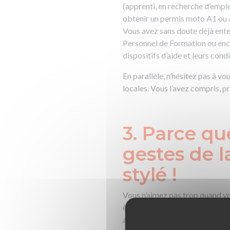
(apprenti, en recherche d’empl
obtenir un permis moto A1 ou A
Vous avez sans doute déjà enten
Personnel de Formation ou encor
dispositifs d’aide et leurs cond
En parallèle, n’hésitez pas à v
locales. Vous l’avez compris, p
3. Parce qu
gestes de l
stylé !
Vous n’aimez pas trop quand vo
êtes du genre à vouloir être le
avoir le permis reste un excelle