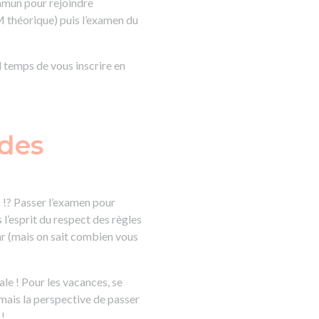
ommun pour rejoindre
M théorique) puis l’examen du
d temps de vous inscrire en
 des
s !? Passer l’examen pour
l’esprit du respect des règles
mar (mais on sait combien vous
ale ! Pour les vacances, se
 mais la perspective de passer
 !