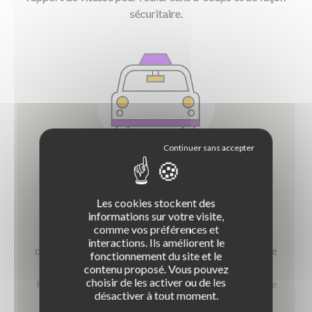
sécuritaire.
Cours de Code de la route : l’entretien des
Les cookies stockent des
pneus
informations sur votre visite,
comme vos préférences et
L'entretien des pneus est fondamental pour se
interactions. Ils améliorent le
déplacer sur route en toute sécurité. Vérification de
fonctionnement du site et le
l'usure des pneus, contrôle des roues, etc. Codes
contenu proposé. Vous pouvez
choisir de les activer ou de les
Rousseau fait baisser la pression de l'exam' avec ce
désactiver à tout moment.
cours de code !