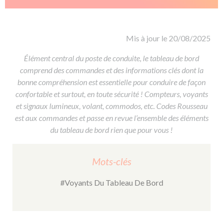
De la conduite à moto
Permis & handicap
Permis poids lourd
Formations pro.
De la navigation
Voir tous les permis
Formation FIMO
Voir tous les supports
Formation FCO
Ressources
Mis à jour le 20/08/2025
Formation CACES
Élément central du poste de conduite, le tableau de bord
comprend des commandes et des informations clés dont la
Devenir enseignant de la conduite
bonne compréhension est essentielle pour conduire de façon
confortable et surtout, en toute sécurité ! Compteurs, voyants
et signaux lumineux, volant, commodos, etc. Codes Rousseau
est aux commandes et passe en revue l’ensemble des éléments
du tableau de bord rien que pour vous !
Mots-clés
#Voyants Du Tableau De Bord