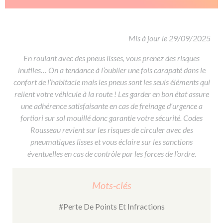
De la conduite à moto
Permis & handicap
Permis poids lourd
Formations pro.
De la navigation
Voir tous les permis
Formation FIMO
Voir tous les supports
Formation FCO
Ressources
Mis à jour le 29/09/2025
Formation CACES
En roulant avec des pneus lisses, vous prenez des risques
inutiles… On a tendance à l’oublier une fois carapaté dans le
Devenir enseignant de la conduite
confort de l’habitacle mais les pneus sont les seuls éléments qui
relient votre véhicule à la route ! Les garder en bon état assure
une adhérence satisfaisante en cas de freinage d’urgence a
fortiori sur sol mouillé donc garantie votre sécurité. Codes
Rousseau revient sur les risques de circuler avec des
pneumatiques lisses et vous éclaire sur les sanctions
éventuelles en cas de contrôle par les forces de l’ordre.
Mots-clés
#Perte De Points Et Infractions