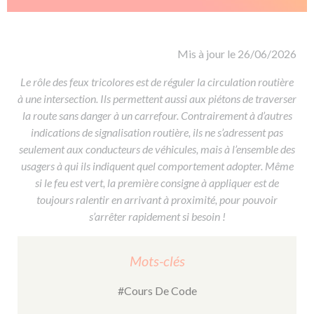
De la conduite à moto
Permis & handicap
Permis poids lourd
Formations pro.
De la navigation
Voir tous les permis
Formation FIMO
Voir tous les supports
Formation FCO
Ressources
Mis à jour le 26/06/2026
Formation CACES
Le rôle des feux tricolores est de réguler la circulation routière
à une intersection. Ils permettent aussi aux piétons de traverser
Devenir enseignant de la conduite
la route sans danger à un carrefour. Contrairement à d’autres
indications de signalisation routière, ils ne s’adressent pas
seulement aux conducteurs de véhicules, mais à l’ensemble des
usagers à qui ils indiquent quel comportement adopter. Même
si le feu est vert, la première consigne à appliquer est de
toujours ralentir en arrivant à proximité, pour pouvoir
s’arrêter rapidement si besoin !
Mots-clés
#Cours De Code