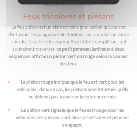
agissant avec prudence.
Feux tricolores et piétons
Le feu piéton est un élément de signalisation qui permet
d’informer les usagers et de fluidifier leur circulation. Situé
sous les feux tricolores pour être visible des piétons qui
souhaitent traverser,
ce petit panneau lumineux à deux
séquences affiche un piéton vert ou rouge selon la couleur
des feux
.
Le piéton rouge indique que le feu est vert pour les
véhicules : dans ce cas, les piétons sont informés qu’ils
ne doivent pas traverser la voie concernée.
Le piéton vert signale que le feu est rouge pour les
véhicules : les piétons sont alors prioritaires et peuvent
s’engager.