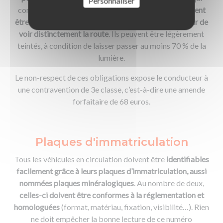
Personnaliser
concerne ces équipements, qui doivent
obligatoirement
être transparents et toujours permettre au conducteur de
voir distinctement la route
. Ils peuvent être légèrement
teintés, à condition de laisser passer au moins 70 % de la
lumière.
Le non-respect de ces obligations expose le conducteur à
une contravention de 3e classe, c’est-à-dire une amende
forfaitaire de 68 euros.
Plaques d'immatriculation
Tous les véhicules en circulation doivent être
identifiables
facilement grâce à leurs plaques d’immatriculation, aussi
nommées plaques minéralogiques
. Au nombre de deux,
celles-ci doivent être conformes à la réglementation et
homologuées
(format, matériau, fixation, visibilité…). Rien
ne doit empêcher la bonne lecture de ce numéro