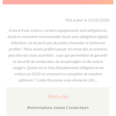
De la conduite à moto
Permis & handicap
Permis poids lourd
Formations pro.
De la navigation
Voir tous les permis
Formation FIMO
Voir tous les supports
Formation FCO
Ressources
Mis à jour le 12/02/2026
Formation CACES
À bord d’une voiture, certains équipements sont obligatoires,
d’autres vivement recommandés (mais sans obligation légale).
Devenir enseignant de la conduite
Attention, on ne parle pas de jantes chromées ni d’ailerons
profilés ! Nous avons préféré passer en revue des accessoires
plus discrets mais essentiels : ceux qui permettent de garantir
la sécurité du conducteur, de ses passagers et des autres
usagers. Quelle est la liste d’équipements obligatoires en
voiture en 2026 et comment la compléter de manière
optimale ? Codes Rousseau vous donne les clés…
Mots-clés
#Informations Jeunes Conducteurs