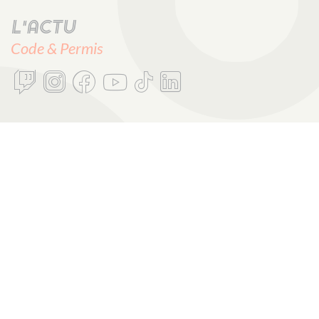
L'actu
Code & Permis
Chaque mois, les nouveautés Code & Permis, des
ressources incroyables et plein de cadeaux stylés !
E-mail :
OK
CODES ROUSSEAU
1, rue Albert Einstein
85340 Les Sables d’Olonne