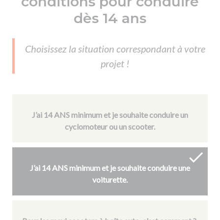
conditions pour conduire
De la conduite à moto
Permis & handicap
Permis poids lourd
Formations pro.
dès 14 ans
De la navigation
Voir tous les permis
Formation FIMO
Voir tous les supports
Formation FCO
Ressources
Choisissez la situation correspondant à votre
Formation CACES
projet !
Devenir enseignant de la conduite
J’ai 14 ANS minimum et je souhaite conduire un
cyclomoteur ou un scooter.
J’ai 14 ANS minimum et je souhaite conduire une
voiturette.