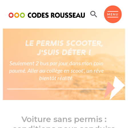
Panneau de gestion des cookies
ESPACE ÉLÈVE
MENU
Le permis scooter,
BOUTIQUE PRO
j'suis déter !
AUTO-ÉCOLES PARTENAIRES
Seulement 2 bus par jour dans mon coin
Passer l'ASSR
Code de la route
paumé. Aller au collège en scoot', un rêve
Réviser le code
bientôt réalité.
Permis scooter ou voiturette
Passer le Code
Permis de conduire
Permis voiture
Passer l'ETM
Du Code de la route
Permis moto
Supports
De la conduite en voiture
Permis remorque
d'apprentissage
Voiture sans permis :
De la conduite en cyclo
Permis bateau