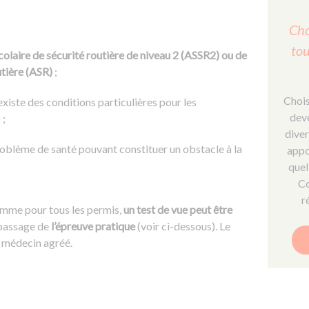
Cho
tou
scolaire de sécurité routière de niveau 2 (ASSR2) ou de
utière (ASR)
;
Chois
 existe des conditions particulières pour les
deve
 ;
diver
roblème de santé pouvant constituer un obstacle à la
appo
quel
Co
r
omme pour tous les permis,
un test de vue peut être
 passage de
l’épreuve pratique
(voir ci-dessous). Le
n médecin agréé.