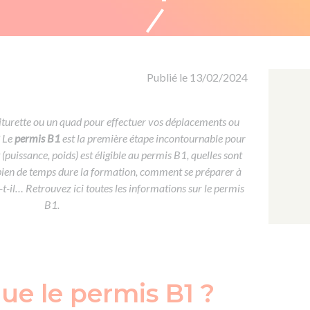
Formation CACES
Voir tous les supports
Devenir enseignant de la conduite
Publié le 13/02/2024
iturette ou un quad pour effectuer vos déplacements ou
? Le
permis B1
est la première étape incontournable pour
(puissance, poids) est éligible au permis B1, quelles sont
mbien de temps dure la formation, comment se préparer à
-il… Retrouvez ici toutes les informations sur le permis
B1.
ue le permis B1 ?