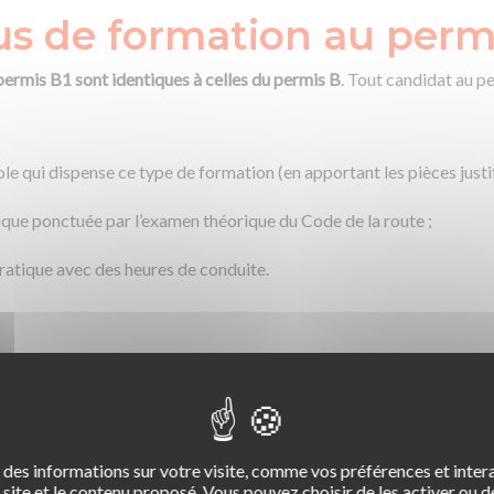
us de formation au perm
permis B1 sont identiques à celles du permis B
. Tout candidat au p
ole qui dispense ce type de formation (en apportant les pièces just
ique ponctuée par l’examen théorique du Code de la route ;
atique avec des heures de conduite.
ratique du permis B1
tique du permis B1 diffère de celui de l’examen pratique du permis
des informations sur votre visite, comme vos préférences et intera
site et le contenu proposé. Vous pouvez choisir de les activer ou de