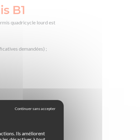
is B1
ermis quadricycle lourd est
ificatives demandées) ;
 B.
ctions. Ils améliorent
 les désactiver à tout