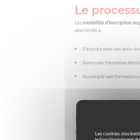
Le process
Les
modalités d’inscription au 
ainsi invité à :
S’inscrire dans une auto-éc
Suivre une formation théor
Accomplir une formation pr
L’examen p
Le déroulement de l’examen pra
Les cookies stockent 
le fonctionnement du 