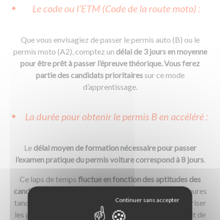
Le code ou l’ETM (Code de la route moto) :
Que vous envisagiez de passer le permis auto (B) ou le
permis moto (A2), comptez un
délai de 3 jours en moyenne
pour être prêt à passer l’épreuve théorique. Vous ferez
partie des candidats prioritaires
sur ce mode
d’apprentissage.
La durée pour obtenir le permis B en accéléré :
Le
délai moyen de formation nécessaire pour passer
l’examen pratique du permis voiture correspond à 8 jours
.
Ce laps de temps
fluctue en fonction des aptitudes des
candidats
. Certains élèves sont prêts au bout de 20 heures
tandis que d’autres ont besoin de 30 heures pour maîtriser
les gestes techniques de la conduite. Par ailleurs, le fait de