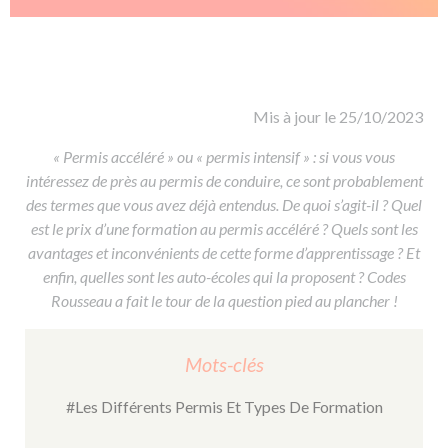
De la conduite à moto
Permis & handicap
Permis poids lourd
Formations pro.
De la navigation
Voir tous les permis
Formation FIMO
Voir tous les supports
Formation FCO
Ressources
Formation CACES
Mis à jour le 25/10/2023
Devenir enseignant de la conduite
« Permis accéléré » ou « permis intensif » : si
vous vous
intéressez de près au permis de conduire, ce sont probablement
des termes que vous avez déjà entendus. De quoi s’agit-il ? Quel
est le prix d’une formation au permis accéléré ? Quels sont les
avantages et inconvénients de cette forme d’apprentissage ? Et
enfin, quelles sont les auto-écoles qui la proposent ? Codes
Rousseau a fait le tour de la question pied au plancher !
Mots-clés
#Les Différents Permis Et Types De Formation