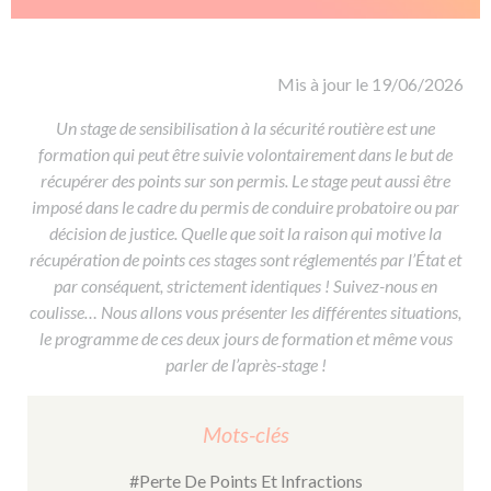
De la conduite à moto
Permis & handicap
Permis poids lourd
Formations pro.
De la navigation
Voir tous les permis
Formation FIMO
Voir tous les supports
Formation FCO
Ressources
Mis à jour le 19/06/2026
Formation CACES
Un stage de sensibilisation à la sécurité routière est une
formation qui peut être suivie volontairement dans le but de
Devenir enseignant de la conduite
récupérer des points sur son permis. Le stage peut aussi être
imposé dans le cadre du permis de conduire probatoire ou par
décision de justice. Quelle que soit la raison qui motive la
récupération de points ces stages sont réglementés par l’État et
par conséquent, strictement identiques ! Suivez-nous en
coulisse… Nous allons vous présenter les différentes situations,
le programme de ces deux jours de formation et même vous
parler de l’après-stage !
Mots-clés
#Perte De Points Et Infractions