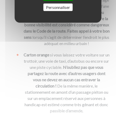
ou d’une intersection, en haut d’une côte ou d’une
Personnaliser
barrière de passage à niveau.
Tout arrêt ou
stationnement susceptible de compromettre la
bonne visibilité est considéré comme dangereux
dans le Code de la route. Faites appel à votre bon
sens
lorsqu’il s’agit de déterminer l’endroit le plus
adéquat en milieu urbain !
Carton orange
si vous laissez votre voiture sur un
trottoir, une voie de taxi, d’autobus ou encore sur
une piste cyclable.
N’oubliez pas que vous
partagez la route avec d’autres usagers dont
vous ne devez en aucun cas entraver la
circulation !
De la même manière, le
stationnement en amont d’un passage piéton ou
sur un emplacement réservé aux personnes à
handicap est estimé comme très gênant et donc
passible d’amende
.