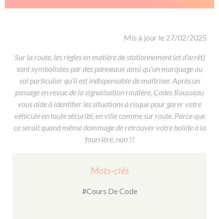
De la conduite à moto
Permis & handicap
Permis poids lourd
Formations pro.
De la navigation
Voir tous les permis
Formation FIMO
Voir tous les supports
Formation FCO
Ressources
Mis à jour le 27/02/2025
Formation CACES
Sur la route, les règles en matière de stationnement (et d’arrêt)
sont symbolisées par des panneaux ainsi qu’un marquage au
Devenir enseignant de la conduite
sol particulier qu’il est indispensable de maîtriser. Après un
passage en revue de la signalisation routière, Codes Rousseau
vous aide à identifier les situations à risque pour garer votre
véhicule en toute sécurité, en ville comme sur route. Parce que
ce serait quand même dommage de retrouver votre bolide à la
fourrière, non !?
Mots-clés
#Cours De Code