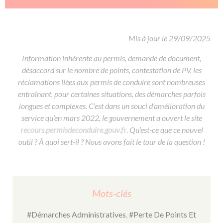
De la conduite à moto
Permis & handicap
Permis poids lourd
Formations pro.
De la navigation
Voir tous les permis
Formation FIMO
Voir tous les supports
Formation FCO
Ressources
Mis à jour le 29/09/2025
Formation CACES
Information inhérente au permis, demande de document,
désaccord sur le nombre de points, contestation de PV, les
Devenir enseignant de la conduite
réclamations liées aux permis de conduire sont nombreuses
entraînant, pour certaines situations, des démarches parfois
longues et complexes. C’est dans un souci d’amélioration du
service qu’en mars 2022, le gouvernement a ouvert le site
recours.permisdeconduire.gouv.fr
. Qu’est-ce que ce nouvel
outil ? À quoi sert-il ? Nous avons fait le tour de la question !
Mots-clés
#Démarches Administratives
,
#Perte De Points Et