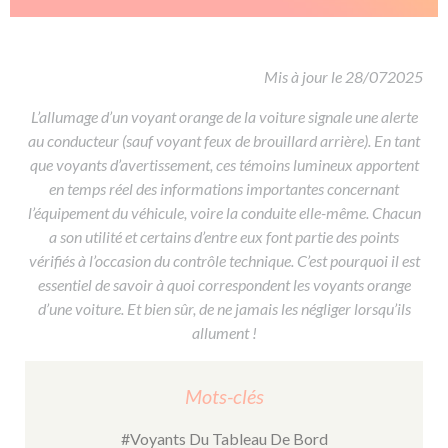
De la conduite à moto
Permis & handicap
Permis poids lourd
Formations pro.
De la navigation
Voir tous les permis
Formation FIMO
Voir tous les supports
Formation FCO
Ressources
Mis à jour le 28/072025
Formation CACES
L’allumage d’un voyant orange de la voiture signale une alerte
au conducteur (sauf voyant feux de brouillard arrière). En tant
Devenir enseignant de la conduite
que voyants d’avertissement, ces témoins lumineux apportent
en temps réel des informations importantes concernant
l’équipement du véhicule, voire la conduite elle-même. Chacun
a son utilité et certains d’entre eux font partie des points
vérifiés à l’occasion du contrôle technique. C’est pourquoi il est
essentiel de savoir à quoi correspondent les voyants orange
d’une voiture. Et bien sûr, de ne jamais les négliger lorsqu’ils
allument !
Mots-clés
#Voyants Du Tableau De Bord