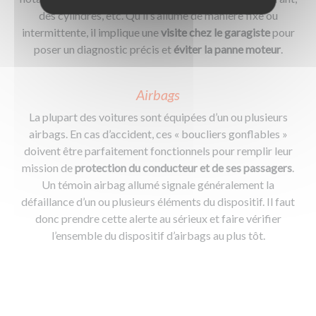
des cylindres, etc. Qu’il s’allume de manière fixe ou
intermittente, il implique une
visite chez le garagiste
pour
poser un diagnostic précis et
éviter la panne moteur
.
Airbags
La plupart des voitures sont équipées d’un ou plusieurs
airbags. En cas d’accident, ces « boucliers gonflables »
doivent être parfaitement fonctionnels pour remplir leur
mission de
protection du conducteur et de ses passagers
.
Un témoin airbag allumé signale généralement la
défaillance d’un ou plusieurs éléments du dispositif. Il faut
donc prendre cette alerte au sérieux et faire vérifier
l’ensemble du dispositif d’airbags au plus tôt.