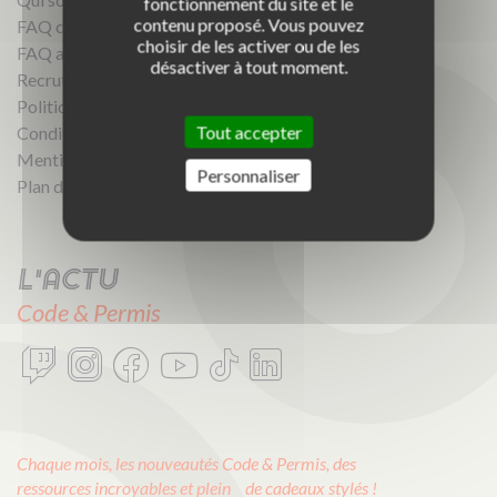
fonctionnement du site et le
contenu proposé. Vous pouvez
FAQ candidats
choisir de les activer ou de les
FAQ auto-écoles
désactiver à tout moment.
Recrutement
Politique de confidentialité
Tout accepter
Conditions générales d'utilisation
Mentions légales
Personnaliser
Plan du site
L'actu
Code & Permis
Chaque mois, les nouveautés Code & Permis, des
ressources incroyables et plein de cadeaux stylés !