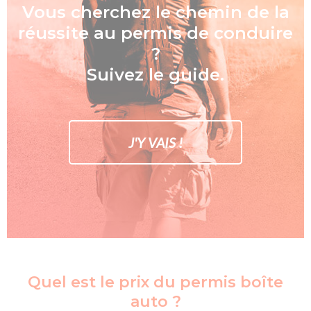
Vous cherchez le chemin de la
réussite au permis de conduire
?
Suivez le guide.
J'Y VAIS !
Quel est le prix du permis boîte
auto ?