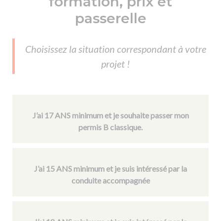
formation, prix et
De la conduite à moto
Permis & handicap
Permis poids lourd
Formations pro.
passerelle
De la navigation
Voir tous les permis
Formation FIMO
Voir tous les supports
Formation FCO
Ressources
Choisissez la situation correspondant à votre
Formation CACES
projet !
Devenir enseignant de la conduite
J’ai 17 ANS minimum et je souhaite passer mon
permis B classique.
J’ai 15 ANS minimum et je suis intéressé par la
conduite accompagnée