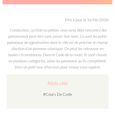
De la conduite à moto
Permis & handicap
Permis poids lourd
Formations pro.
De la navigation
Voir tous les permis
Formation FIMO
Voir tous les supports
Formation FCO
Ressources
Mis à jour le 16/06/2026
Formation CACES
Conducteur, cycliste ou piéton, vous avez déjà rencontré des
panonceaux peut-être sans savoir leur nom. Ce sont les petits
Devenir enseignant de la conduite
panneaux de signalisation dont le rôle est de préciser le champ
d'action d'un panneau classique. On peut les retrouver en
toutes circonstances. Dans le Code de la route, ils sont classés
en plusieurs catégories, selon les panneaux qu'ils complètent.
Voici un petit tour d'horizon pour mieux vous repérer.
Mots-clés
#Cours De Code