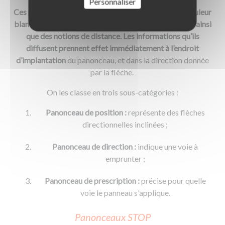
Personnaliser
Ces panonceaux sont de forme rectangulaire et de couleur
blanche. Ils représentent des pictogrammes (flèches) ainsi
que des notions de distance. Les informations qu’ils
diffusent prennent effet immédiatement à l’endroit
d’implantation
du panonceau, et dans la direction donnée
par la flèche.
On les classe en trois sous-catégories :
Panonceau de position :
représente des flèches
directionnelles inclinées ;
Panonceau de direction :
indique une voie à
emprunter ;
Panonceau de prescription :
précise pour quelle
voie le panneau s'applique.
Panonceaux STOP