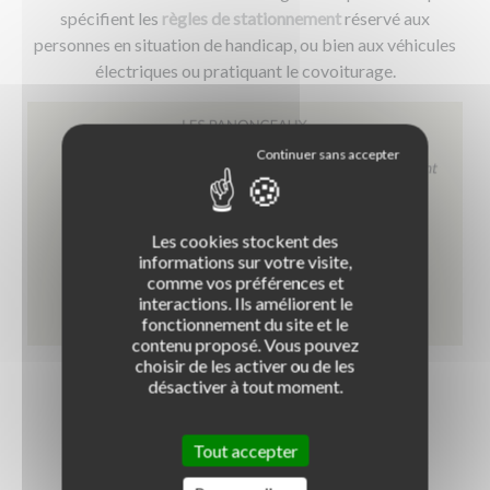
spécifient les
règles de stationnement
réservé aux
personnes en situation de handicap, ou bien aux véhicules
électriques ou pratiquant le covoiturage.
Les cookies stockent des
informations sur votre visite,
comme vos préférences et
interactions. Ils améliorent le
fonctionnement du site et le
contenu proposé. Vous pouvez
Exemples de panonceaux de catégorie et de
choisir de les activer ou de les
stationnement
désactiver à tout moment.
Tout accepter
Panonceaux de position et de direction