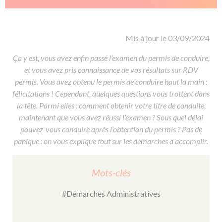
De la conduite à moto
Permis & handicap
Permis poids lourd
Formations pro.
De la navigation
Voir tous les permis
Formation FIMO
Voir tous les supports
Formation FCO
Ressources
Mis à jour le 03/09/2024
Formation CACES
Ça y est, vous avez enfin passé l’examen du permis de conduire,
et vous avez pris connaissance de vos résultats sur RDV
Devenir enseignant de la conduite
permis. Vous avez obtenu le permis de conduire haut la main :
félicitations ! Cependant, quelques questions vous trottent dans
la tête. Parmi elles : comment obtenir votre titre de conduite,
maintenant que vous avez réussi l’examen ? Sous quel délai
pouvez-vous conduire après l’obtention du permis ? Pas de
panique : on vous explique tout sur les démarches à accomplir.
Mots-clés
#Démarches Administratives