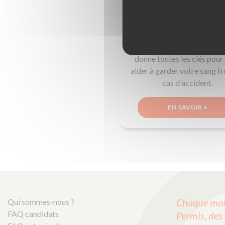
En cas d'accident, vous ne 
pas y réchapper... Qu'est-ce
constat amiable ? À quel 
et comment le remplir ? On
donne toutes les clés pour
aider à garder votre sang fr
cas d'accident.
EN SAVOIR +
Chaque mois
Qui sommes-nous ?
FAQ candidats
Permis, des 