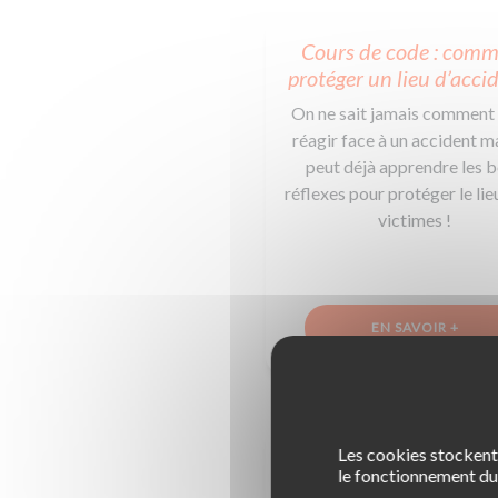
Cours de code : com
protéger un lieu d’acci
On ne sait jamais comment
réagir face à un accident m
peut déjà apprendre les 
réflexes pour protéger le lieu
victimes !
EN SAVOIR +
Les cookies stockent 
Comment remplir un co
le fonctionnement du 
amiable ?