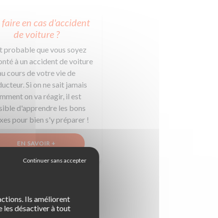
faire en cas d'accident
de voiture ?
st probable que vous soyez
nté à un accident de voiture
au cours de votre vie de
ucteur. Si on ne sait jamais
mment on va réagir, il est
sible d'apprendre les bons
xes pour bien s'y préparer !
EN SAVOIR +
ctions. Ils améliorent
 les désactiver à tout