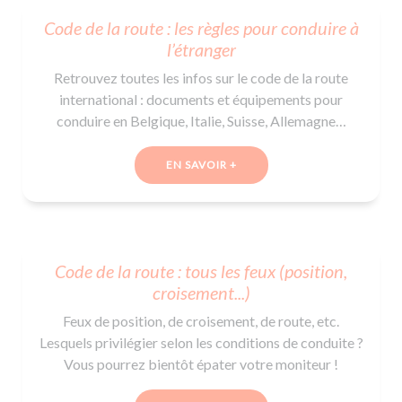
De la conduite à moto
Permis & handicap
Permis poids lourd
Formations pro.
Code de la route : les règles pour conduire à
De la navigation
Voir tous les permis
Formation FIMO
l’étranger
Voir tous les supports
Formation FCO
Ressources
Retrouvez toutes les infos sur le code de la route
Formation CACES
international : documents et équipements pour
conduire en Belgique, Italie, Suisse, Allemagne…
Devenir enseignant de la conduite
EN SAVOIR +
Code de la route : tous les feux (position,
croisement...)
Feux de position, de croisement, de route, etc.
Lesquels privilégier selon les conditions de conduite ?
Vous pourrez bientôt épater votre moniteur !