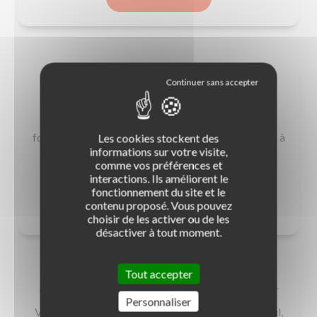
Code de la route et stationnement ou
parking : les règles
Les règles de stationnement font partie des
fondamentaux du Code de la route. Pour vous aider à
Les cookies stockent des
informations sur votre visite,
assurer au permis, nos équipes ont listé pour vous
comme vos préférences et
l'essentiel à savoir en matière de stationnement.
interactions. Ils améliorent le
fonctionnement du site et le
contenu proposé. Vous pouvez
EN SAVOIR +
choisir de les activer ou de les
désactiver à tout moment.
Tout accepter
Code NEPH : délai et étapes pour l'obtenir
Personnaliser
Vous avez décidé de passer l'examen théorique seul,