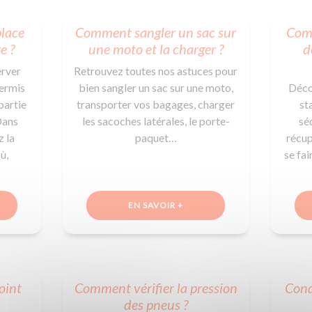
Formation CACES
Voir tous les supports
Devenir enseignant de la conduite
place
Comment sangler un sac sur
Comm
e ?
une moto et la charger ?
d
erver
Retrouvez toutes nos astuces pour
permis
bien sangler un sac sur une moto,
Déco
partie
transporter vos bagages, charger
st
Dans
les sacoches latérales, le porte-
sé
z la
paquet…
récup
ù,
se fa
EN SAVOIR +
oint
Comment vérifier la pression
Cond
des pneus ?