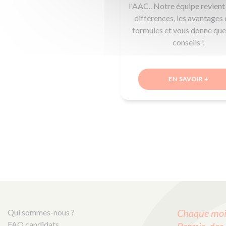
l'AAC.. Notre équipe revient 
différences, les avantages 
formules et vous donne qu
conseils !
EN SAVOIR +
Chaque mois
Qui sommes-nous ?
FAQ candidats