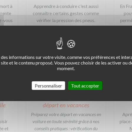
 mort à
Apprendre à conduire c'est aussi
En Fra
rrente
connaître certains gestes comme
pou
ez-vous
vérifier la pression des pneus.
permi
e 5
Avoir des pneus correctement
cond
repérer
gonflés impacte sécurité et
2,1,...
confort. Ne faites pas l'impasse
sur cet article...
des informations sur votre visite, comme vos préférences et intera
site et le contenu proposé. Vous pouvez choisir de les activer ou de
EN SAVOIR +
moment.
Personnaliser
Tout accepter
 ou
Conseils pour préparer son
Cont
lle
départ en vacances
Préparez votre départ en vacances en
Aprè
isir
voiture en toute sérénité grâce à nos
place 
ée et
conseils pratiques : vérification du
M