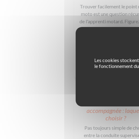
Trouver facilement le point
moto est une question récu
de l'apprenti motard. Figur
qu'il existe pas moins d
méthodes différentes pour 
aisément la position neutre. 3,
Top démo !
Les cookies stockent 
le fonctionnement du 
EN SAVOIR +
Conduite supervisée
accompagnée : laque
choisir ?
Pas toujours simple de cho
entre la conduite supervis