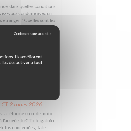
nce, dans quelles conditions
vez-vous conduire avec un
s étranger ? Quelles sont les
itions de reconnaissance et
d'échange des permis ?
ctions. Ils améliorent
 les désactiver à tout
EN SAVOIR +
rôle technique moto, le
CT 2 roues 2026
s la réforme du code moto,
à l'arrivée du CT obligatoire.
otos concernées, date,