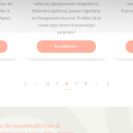
sur les
véhicule, équipements obligatoires,
cond
des 2
itinéraire optimisé, pauses régulières
Parce
elques
et chargement sécurisé. Profitez de la
route sans stress ni mauvaises
surprises !
EN SAVOIR +
4
5
6
7
8
, les nouveautés Code &