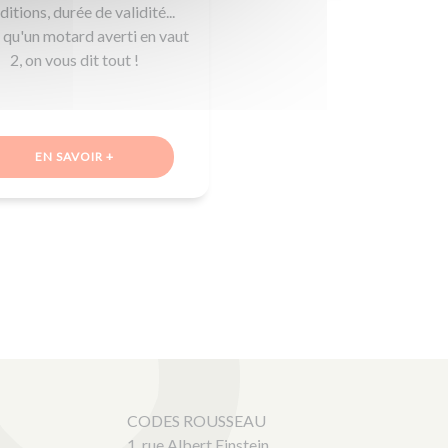
itions, durée de validité...
 qu'un motard averti en vaut
2, on vous dit tout !
EN SAVOIR +
CODES ROUSSEAU
1, rue Albert Einstein